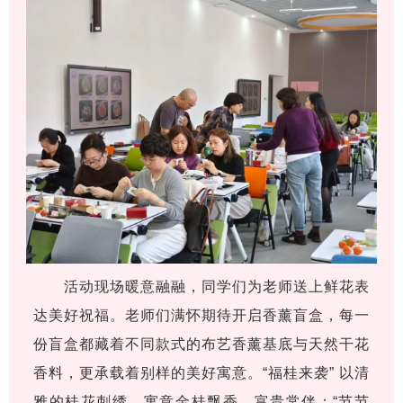
活动现场暖意融融，同学们为老师送上鲜花表
达美好祝福。老师们满怀期待开启香薰盲盒，每一
份盲盒都藏着不同款式的布艺香薰基底与天然干花
香料，更承载着别样的美好寓意。“福桂来袭” 以清
雅的桂花刺绣，寓意金桂飘香、富贵常伴；“节节