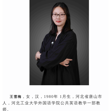
，
女
，汉，
1980
年
1月
生，河北
省
唐山市
王雪梅
人，河北工业大学外国语学院
公共英语教学一部教
师
。