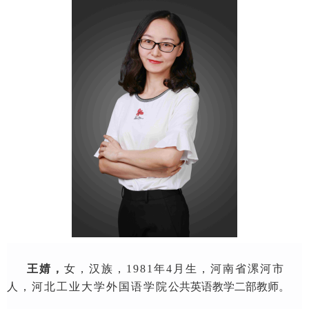
王婧，
女，
汉族，
1981
年
4
月
生，
河南
省
漯河
市
人，河北工业大学外国语学院
公共英语教学二部教师。