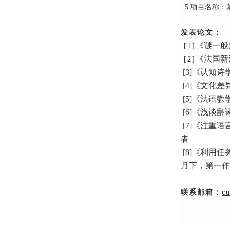
5.
项目名称：慕
发表论文：
《谜一般
[1]
《法国新
[2]
[3]
《认知诗
[4]
《文化差
[5]
《法语教
[6]
《浅谈翻
[7]
《注重语
者
[
8]
《利用任
月下，第一作
联系邮箱：
c