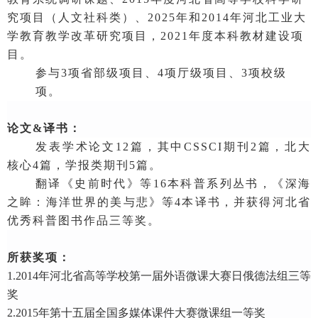
究项目（人文社科类）、2025年和2014年河北工业大
学教育教学改革研究项目，2021年度本科教材建设项
目。
参与3项省部级项目、4项厅级项目、3项校级
项。
论文
&译书
：
发表学术论文
12
篇，其中
CSSCI
期刊
2
篇，北大
核心
4
篇，学报类期刊
5
篇
。
翻译《史前时代》等
16
本科普系列丛书，《深海
之眸：海洋世界的美与悲》等
4
本译书，并获得河北省
优秀科普图书作品三等奖。
所获
奖项
：
1.2014年河北省高等学校第一届外语微课大赛日俄德法组三等
奖
2.2015年第十五届全国多媒体课件大赛微课组一等奖