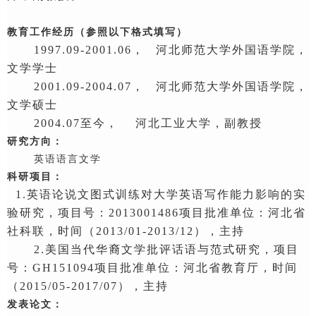
教育工作经历（参照以下格式填写）
1997
.09-200
1
.06，
河北师范大学外国语学院
，
文学
学士
2001.09-2004.07，
河北师范大学外国语学院，
文学硕士
2004.07至今，
河北工业大学，副教授
研究方向
：
英语语言文学
科研项目：
1.英语论说文图式训练对大学英语写作能力影响的实
验研究
，
项目号
：
2013001486
项目批准单位
：
河北省
社科联
，时间（
201
3
/01-20
13
/12），主持
2.
美国当代华裔文学批评话语与范式研究，
项目
号
：
GH151094
项目批准单位
：
河北省
教育厅
，时间
（
201
5
/
05
-20
17
/
07
），主持
发表论文：