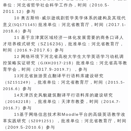
单位：河北省哲学社会科学工作办，时间（20
.5-
10
2011.
）参与
12
1
奥古斯特·威尔逊戏剧哲学美学体系的建构及其现代
0
意义
批准单位：河北省教育厅，时间（201
.
-
(SQ171145)
7
1
）参与
2018.6
1
基于京津冀区域经济一体化发展需要的商务口译人
1
才培养模式研究（SZ16236)，批准单位：河北省教育厅，
时间（
.
-201
.6）参与
201
6
9
7
1
网络环境下河北省高校大学生大学英语学习动机调
2
控策略实证研究（
）批准单位：河北省高等教
GJXH2017-218
育学会，时间（2017.9-
），参与
2019.7
1
河北省旅游景点翻译平行语料库建设研究
3
（
），批准单位：河北省教育厅，时间（2
-
SZ151249
015.5
）参与
2016.6
1
天津历史风貌建筑翻译平行语料库的建设研究
4
（
），批准单位：天津市教委，时间（2
-
20142218
014.7
）参与
2016.7
1
基于网络信息技术和Moodle平台的高级英语教学改
5
革实践研究（
），批准单位：河北省教育厅，时间
SZ091251
（20
.5-20
.6）参与
09
10