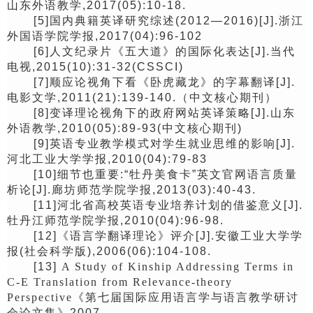
山东外语教学,2017(05):10-18.
[
5]
国内典籍英译研究综述(2012—2016)[J].浙江
外国语学院学报,2017(04):96-102
[
6]
人文纪录片《五大道》的国际化表达[J].当代
电视,2015(10):31-32
(CSSCI)
[7]
顺应
论视角下看《卧虎藏龙》的字幕翻译[J].
电影文学,2011(21):139-140.（中文核心期刊）
[
8
]变译理论视角下的政府网站英译策略[J].山东
外语教学,2010(05):89-93(中文核心期刊)
[
9]
英语专业教学模式对学生就业思维的影响[J].
河北工业大学学报,2010(04):79-83
[10]
细节也重要:“牡丹美食卡”英文官网语言质量
析论[J].廊坊师范学院学报,2013(03):40-43.
[
11]
河北省高校英语专业培养计划的借鉴意义[J].
牡丹江师范学院学报,2010(04):96-98.
[12]
《语言学翻译理论》评介[J].安徽工业大学学
报(社会科学版),2006(06):104
-
108.
[
13]
A Study of Kinship Addressing Terms in
C-E Translation from Relevance-theory
Perspective
《第七届国际应用语言学与语言教学研讨
会论文集》2007