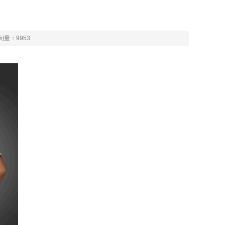
问量：
9953