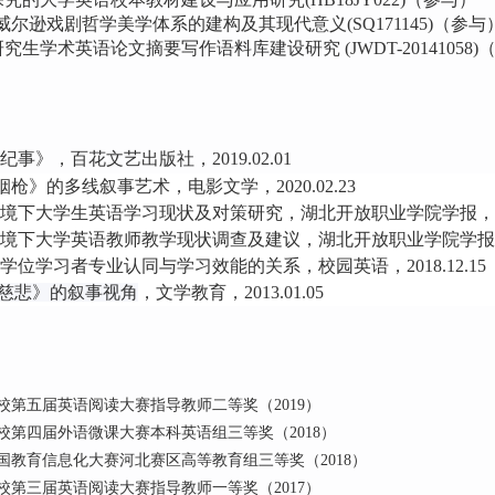
威尔逊戏剧哲学美学体系的建构及其现代意义
(SQ171145)（参与
研究生学术英语论文摘要写作语料库建设研究
(JWDT-20141058)
纪事》，百花文艺出版社，
2019.02.01
烟枪》的多线叙事艺术
，
电影文学，
2020.02.23
境下大学生英语学习现状及对策研究，
湖北开放职业学院学报，
境下大学英语教师教学现状调查及建议，湖北开放职业学院学报
学位学习者专业认同与学习效能的关系，校园英语，
2018.12.15
慈悲》的叙事视角
，文学教育，
2013.01.05
校第五届英语阅读大赛指导教师二等奖（2019）
第四届外语微课大赛本科英语组三等奖（2018）
教育信息化大赛河北赛区高等教育组三等奖（2018）
第三届英语阅读大赛指导教师一等奖（2017）