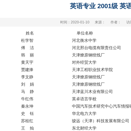
英语专业 2001级 英语
时间：2020-01-10
来源：
作者：
访
姓名
单位名称
杜学智
河北衡水中学
傅 洁
河北邢台电缆有限责任公司
韩 丽
天津燎原钢绞线厂
黄天宇
对外经贸大学
贾建捧
天津工程职业技术学院
李文静
天津燎原钢绞线厂
刘 娟
天津燎原钢绞线厂
马 静
天津蓝川木业有限公司
牛红伟
英卓语言学校
秦永坤
中国汽车技术研究中心汽车情报
史 钰
华北电力大学
苏桂红
骏远（天津）科技发展有限公司
王 灿
东北财经大学