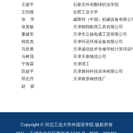
王俊平
石家庄外语翻译职业学院
王怡薇
合肥工业大学
张 萍
威斯特（中国）机械设备有限公
张英敏
天津翱翔船用工具有限公司
董建军
天津市立扬电通工贸有限公司
韩世杰
天津环还环保设备有限公司
马世勇
天津诚信技术专修学校计算培训
马树强
天津天泰物流公司
宁海霖
天津理工
田超平
天津展特科技咨询有限公司
郑志丹
天津燎原钢绞线厂
赵 硕
Copyright © 河北工业大学外国语学院 版权所有