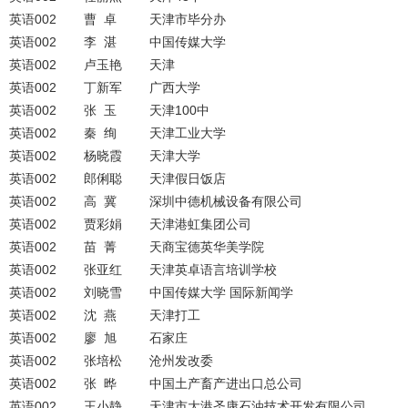
英语002
曹 卓
天津市毕分办
英语002
李 湛
中国传媒大学
英语002
卢玉艳
天津
英语002
丁新军
广西大学
英语002
张 玉
天津100中
英语002
秦 绚
天津工业大学
英语002
杨晓霞
天津大学
英语002
郎俐聪
天津假日饭店
英语002
高 冀
深圳中德机械设备有限公司
英语002
贾彩娟
天津港虹集团公司
英语002
苗 菁
天商宝德英华美学院
英语002
张亚红
天津英卓语言培训学校
英语002
刘晓雪
中国传媒大学 国际新闻学
英语002
沈 燕
天津打工
英语002
廖 旭
石家庄
英语002
张培松
沧州发改委
英语002
张 晔
中国土产畜产进出口总公司
英语002
王小静
天津市大港圣康石油技术开发有限公司