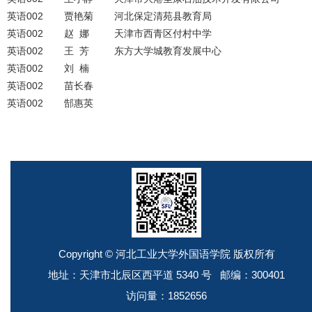
英语002
贾艳菊
河北保定清苑县教育局
英语002
赵 娜
天津市西青区付村中学
英语002
王 芳
东方大学城教育发展中心
英语002
刘 楠
英语002
苗长春
英语002
郜惠英
Copyright © 河北工业大学外国语学院 版权所有
地址：天津市北辰区西平道 5340 号 邮编：300401
访问量：
1852656