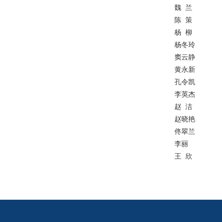
魏 兰
陈 策
杨 柳
杨冬玲
窦云静
黄永新
孔令凯
李英杰
赵 洁
赵晓艳
佟翠兰
李丽
王 欣