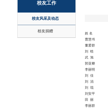
校友工作
校友风采及动态
校友捐赠
姓 名
曹慧书
董爱群
刘 晗
武 旭
郭亚卿
李丽明
刘 佳
刘 涓
刘 琨
刘安平
田 丽
李丽群