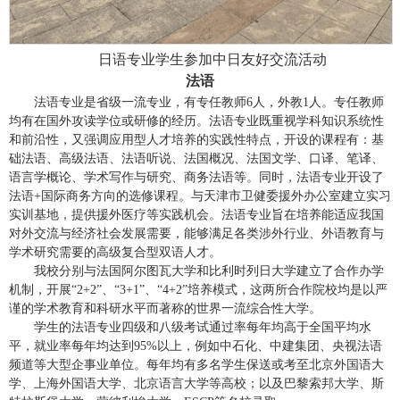
日语专业学生参加中日友好交流活动
法语
法语
专业
是省级一流专
业，
有专任教师
6人
，
外教
1人
。
专任教师
均有在国外攻读学位或研修的经历。
法语专业
既重视学科知识系统性
和前沿性，又强调应用型人才培养的实践性特点，开设的课程有：基
础法语、高级法语、法语听说、法国概况、法国文学、口译、笔译、
语言学概论、学术写作与研究、商务法语等
。
同时，法语专业开设了
法语
+
国际商务
方向的选修课程。
与天津市卫健委援外办公室建立实习
实训基地，提供援外医疗等实践机会。法语专业
旨在培养能适应我国
对外交流与经济社会发展需要，能够满足各类涉外行业、外语教育与
学术研究需要的高级复合型双语人才。
我校分别与法国阿尔图瓦大学和比利时列日大学建立了合作办学
机制，开展
“2+2”、“3+1”、“4+2”培养模式，这两所合作院校均是以严
谨的学术教育和科研水平而著称的世界一流综合性大学。
学生的法语专业四级和八级考试通过率每年均高于全国平均水
平，就业率每年均达到
95%以上，例如中石化、中建集团、央视法语
频道等大型企事业单位。每年均有多名学生保送或考至北京外国语大
学、上海外国语大学、北京语言大学等高校；以及巴黎索邦大学
、
斯