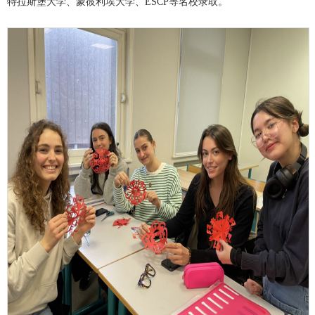
特拉斯堡大学
、
蒙彼利埃大学
、ES
CP等名校录取。