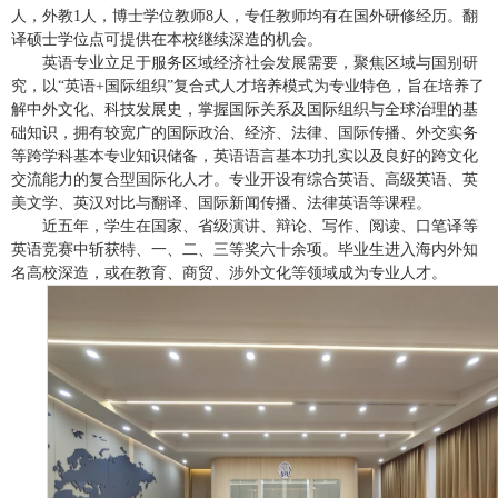
人，外教1人，博士学位教师
8
人，专任教师均有在国外研修经历。翻
译硕士学位点可提供在本校继续深造的机会。
英语专业立足于服务区域经济社会发展需要，
聚焦区域与国别研
究，
以
“英语+
国际组织
”复合式人才培养模式为专业特色，
旨在培养了
解中外文化、科技发展史，掌握国际关系及国际组织
与全球治理
的基
础知识，拥有较宽广的国际政治、经济、法律、国际传播、外交实务
等跨学科基本专业知识储备，英语语言基本功扎实以及良好的跨文化
交流能力的
复合型国际化
人才。
专业开设有综合英语、高级英语、英
美文学、
英汉对比与翻译
、
国际新闻传播
、
法律英语等课程。
近五年，学生在国家、省级演讲、辩论、写作、阅读、口笔译等
英语竞赛中斩获特、一、二、三等奖六十余项。毕业生进入海内外知
名高校深造，或在教育、商贸、涉外文化等领域成为专业人才。